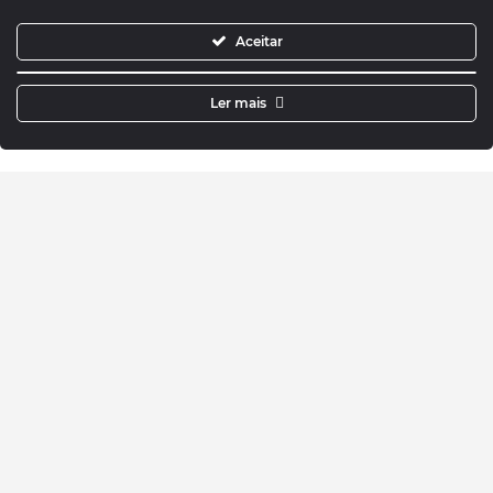
Aceitar
Ler mais
Quem Somos
Orgãos Sociais
Estatutos
Documentos Online
Contactos
Comércio e Serviços
Mercado de Montanha
Política de Privacidade