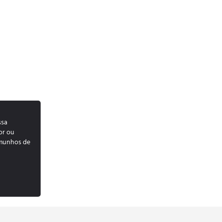
ssa
or ou
emunhos de