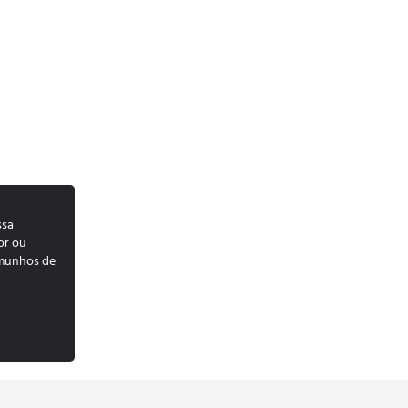
ssa
or ou
emunhos de