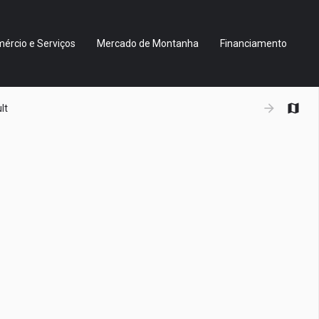
ércio e Serviços
Mercado de Montanha
Financiamento
arrow_forward
lt