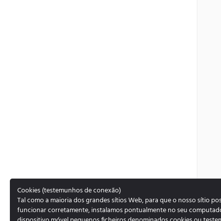
Cookies (testemunhos de conexão)
Tal como a maioria dos grandes sítios Web, para que o nosso sítio po
funcionar corretamente, instalamos pontualmente no seu computad
dispositivo móvel pequenos ficheiros denominados cookies ou test