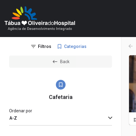
arr
Filtros
Categorias
Back
Cafetaria
Ordenar por
A-Z
D