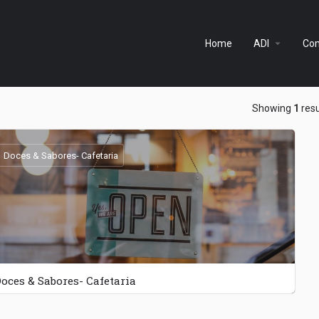
arrow_drop_down
Home
ADI
Com
ow_backward
Showing
1
resu
Doces & Sabores- Cafetaria
oces & Sabores- Cafetaria