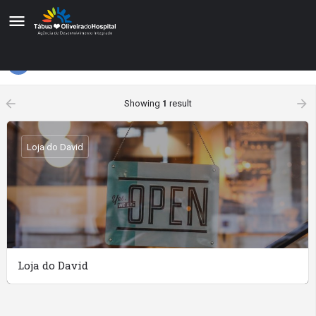
Rações
Filters
arrow_backward
arrow_forward
Showing
1
result
Loja do David
Loja do David